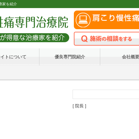
治療家を紹介
サイトについて
優良専門院紹介
会社概
[ 院長 ]