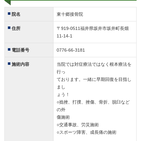
院名
東十郷接骨院
住所
〒919-0511福井県坂井市坂井町長畑
11-14-1
電話番号
0776-66-3181
施術内容
当院では対症療法ではなく根本療法を
行っ
ております。一緒に早期回復を目指し
まし
ょう！
○捻挫、打撲、挫傷、骨折、脱臼など
の外
傷施術
○交通事故、労災施術
○スポーツ障害、成長痛の施術