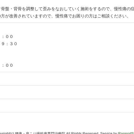
て骨盤・背骨を調整して歪みをなおしていく施術をするので、慢性痛の
の方が改善されていますので、慢性痛でお困りの方はご相談ください。
２：００
１９：３０
２：００
pyright(c) 腰痛・肩こり慢性痛専門治療院 All Rights Reserved. Service by
RapportSt