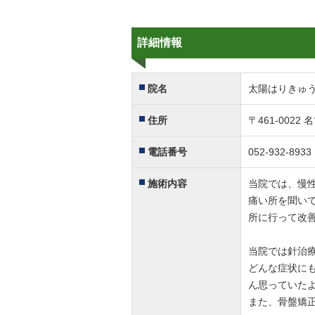
詳細情報
院名
太陽はりきゅ
住所
〒461-002
電話番号
052-932-8933
施術内容
当院では、慢
痛い所を聞い
所に行って改
当院では針治
どんな症状に
ん思っていた
また、骨盤矯