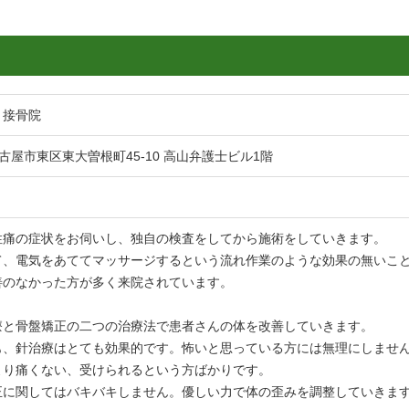
う接骨院
2 名古屋市東区東大曽根町45-10 高山弁護士ビル1階
性痛の症状をお伺いし、独自の検査をしてから施術をしていきます。
て、電気をあててマッサージするという流れ作業のような効果の無いこ
善のなかった方が多く来院されています。
療と骨盤矯正の二つの治療法で患者さんの体を改善していきます。
も、針治療はとても効果的です。怖いと思っている方には無理にしませ
より痛くない、受けられるという方ばかりです。
正に関してはバキバキしません。優しい力で体の歪みを調整していきま