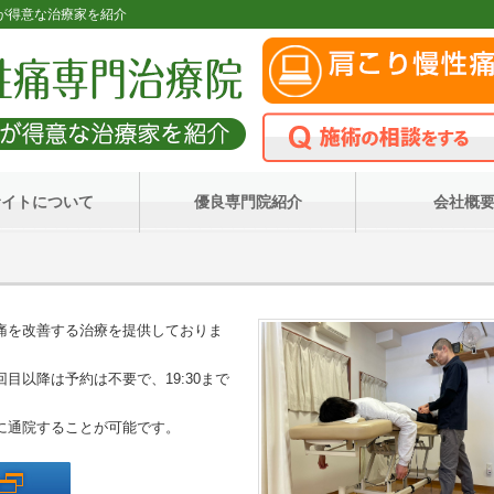
善が得意な治療家を紹介
サイトについて
優良専門院紹介
会社概
痛を改善する治療を提
供しておりま
回目以降は予約は不要
で、19:30まで
に通院することが可能
です。