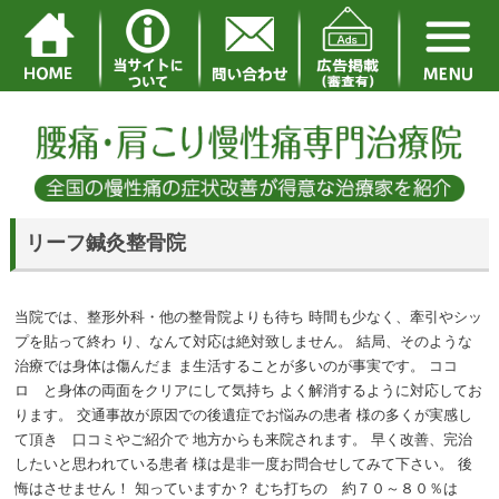
リーフ鍼灸整骨院
当院では、整形外科・他の整骨院よりも待ち 時間も少なく、牽引やシッ
プを貼って終わ り、なんて対応は絶対致しません。 結局、そのような
治療では身体は傷んだま ま生活することが多いのが事実です。 ココ
ロ と身体の両面をクリアにして気持ち よく解消するように対応してお
ります。 交通事故が原因での後遺症でお悩みの患者 様の多くが実感し
て頂き 口コミやご紹介で 地方からも来院されます。 早く改善、完治
したいと思われている患者 様は是非一度お問合せしてみて下さい。 後
悔はさせません！ 知っていますか？ むち打ちの 約７０～８０％は