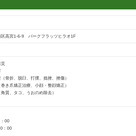
区高宮1-6-9 パークフラッツヒラオ1F
労災
害
療（骨折、脱臼、打撲、捻挫、挫傷）
（巻き爪矯正治療、小顔・整顔矯正）
（角質、タコ、うおのめ除去）
：00
0：00