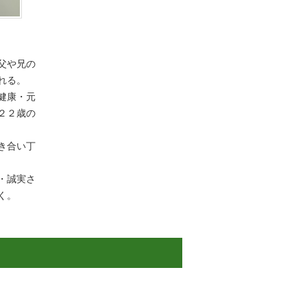
父や兄の
れる。
健康・元
２２歳の
き合い丁
・誠実さ
く。